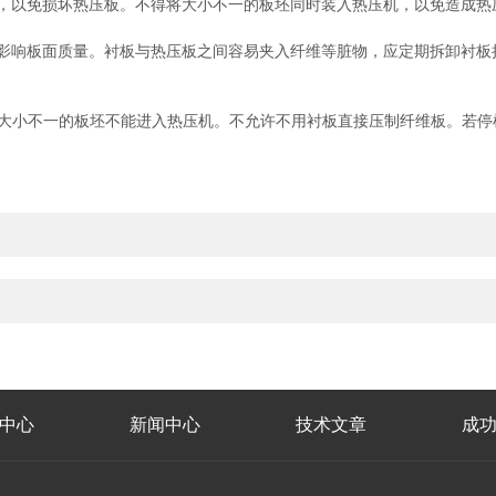
以免损坏热压板。不得将大小不一的板坯同时装入热压机，以免造成热
响板面质量。衬板与热压板之间容易夹入纤维等脏物，应定期拆卸衬板把脏
小不一的板坯不能进入热压机。不允许不用衬板直接压制纤维板。若停
中心
新闻中心
技术文章
成