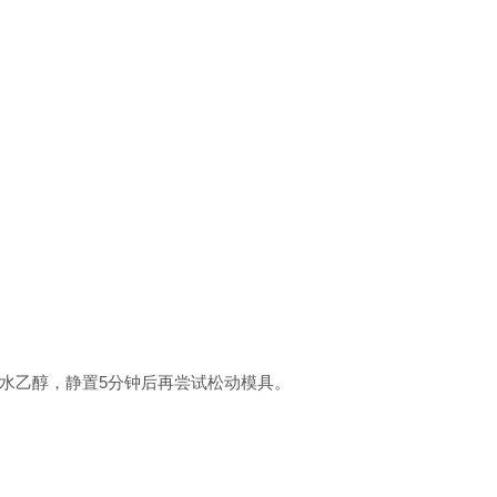
水乙醇，静置
5
分钟后再尝试松动模具。