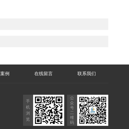
功案例
在线留言
联系我们
公
手
众
机
号
二
浏
维
览
码