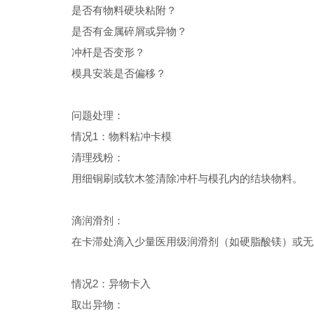
是否有物料硬块粘附？
是否有金属碎屑或异物？
冲杆是否变形？
模具安装是否偏移？
问题处理：
情况
1
：物料粘冲卡模
清理残粉：
用细铜刷或软木签清除冲杆与模孔内的结块物料。
滴润滑剂：
在卡滞处滴入少量医用级润滑剂（如硬脂酸镁）或无
情况
2
：异物卡入
取出异物：