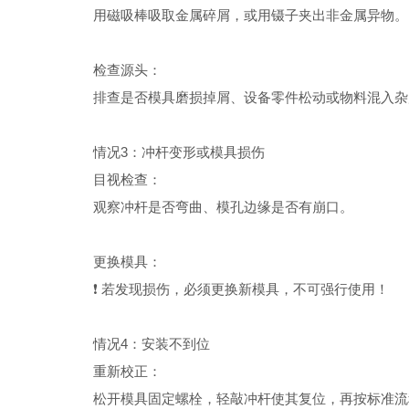
用磁吸棒吸取金属碎屑，或用镊子夹出非金属异物。
检查源头：
排查是否模具磨损掉屑、设备零件松动或物料混入杂
情况
3
：冲杆变形或模具损伤
目视检查：
观察冲杆是否弯曲、模孔边缘是否有崩口。
更换模具：
❗
若发现损伤，必须更换新模具，不可强行使用！
情况
4
：安装不到位
重新校正：
松开模具固定螺栓，轻敲冲杆使其复位，再按标准流