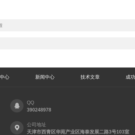
程
中心
新闻中心
技术文章
成
QQ
390248978
公司地址
天津市西青区华苑产业区海泰发展二路3号103室