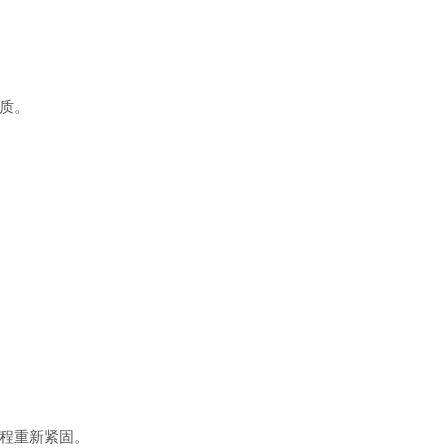
质。
程重新紧固。