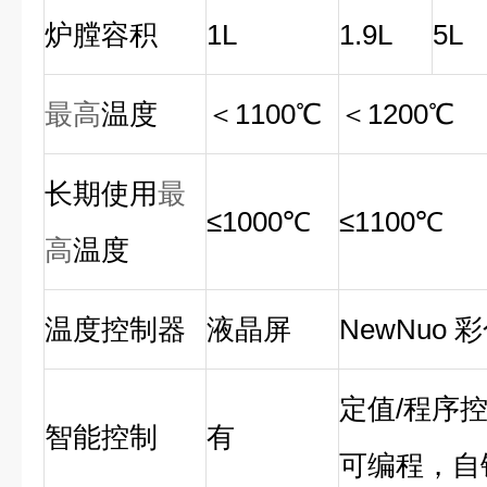
炉膛容积
1L
1.9L
5L
最高
温度
＜1100℃
＜1200℃
长期使用
最
≤1000℃
≤1100℃
高
温度
温度控制器
液晶屏
NewNuo
定值/程序
智能控制
有
可编程，自