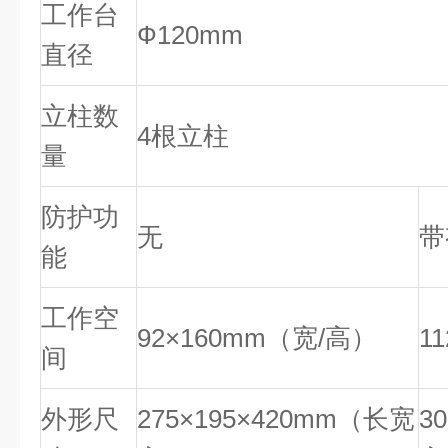
工作台
Ф120mm
直径
立柱数
4根立柱
量
防护功
无
带
能
工作空
92×160mm（宽/高）
1
间
外形尺
275×195×420mm（长宽
3