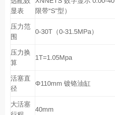
选配数
XNNETS 数字显示 0.00-40
显表
限带“S"型）
压力范
0-30T（0-31.5MPa）
围
压力换
1T=1.05Mpa
算
活塞直
Φ110mm 镀铬油缸
径
大活塞
40mm
行程