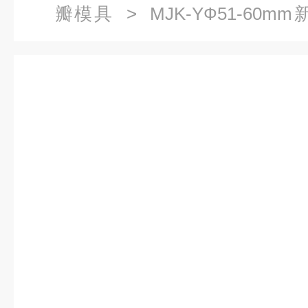
瓣模具
> MJK-YФ51-6
（Ф51-60mm）