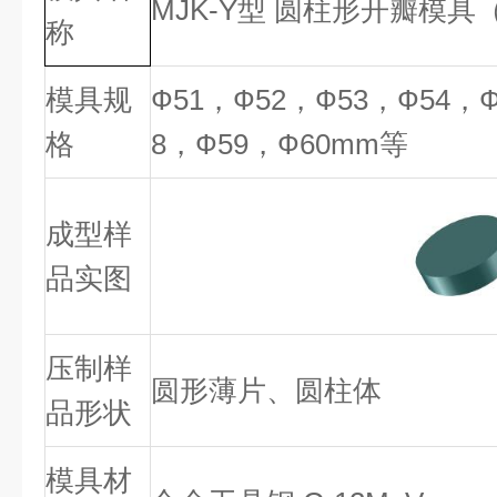
MJK-Y型 圆柱形开瓣模具（
称
模具规
Ф51，Ф52，Ф53，Ф54，
格
8，Ф59，Ф60mm等
成型样
品实图
压制样
圆形薄片、圆柱体
品形状
模具材