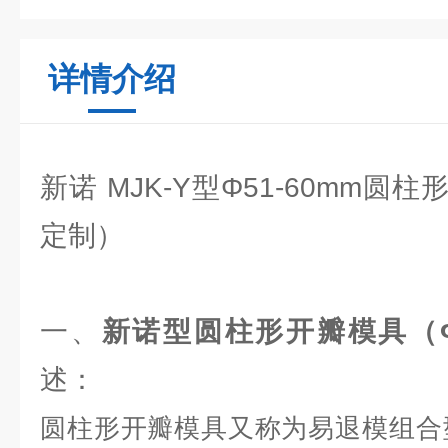
详情介绍
新诺 MJK-Y型Φ51-60mm
定制）
一、
新诺型圆柱形开瓣模具（Ф5
述：
圆柱形开瓣模具又称为易退模组合