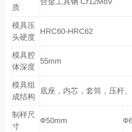
合金工具钢 Cr12MoV
质
模具压
HRC60-HRC62
头硬度
模具腔
55mm
体深度
模具组
底座，内芯，套筒，压杆、
成结构
制样尺
Ф50mm
Ф
寸