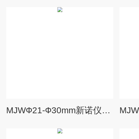
MJWФ21-Ф30mm新诺仪器硬质合金模具（Ф21-Ф30mm）