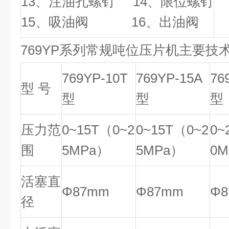
13、注油孔螺钉 14、限位螺钉
15、吸油阀 16、出油阀
769YP系列常规吨位压片机主要技
769YP-10T
769YP-15A
76
型 号
型
型
型
压力范
0~15T（0~2
0~15T（0~2
0~
围
5MPa）
5MPa）
0
活塞直
Φ87mm
Φ87mm
Φ
径