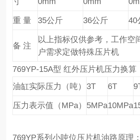
寸
0mm
0mm
0
重 量
35公斤
36公斤
4
以上指标仅供参考，工作空
备 注
户需求定做特殊压片机
769YP-15A型 红外压片机压力换算
油缸实际压力（吨）
3T
6T
9
压力表示值（MPa）
5MPa
10MPa
1
769YP系列小吨位压片机油路原理