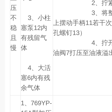
2、拧紧放油
压
3、将整机后仰
不
3、小柱
上摆动手柄11若干
稳
塞泵12内
孔螺钉13）
且
有残留气
4、拧开顶部
慢
体
油阀7打压至油液溢
4、大活
塞6内有残
余气体
1、769YP-