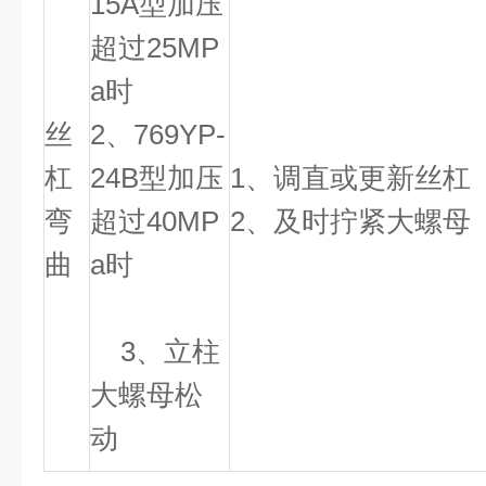
15A型加压
超过25MP
a时
丝
2、769YP-
杠
24B型加压
1、调直或更新丝杠
弯
超过40MP
2、及时拧紧大螺母
曲
a时
3、立柱
大螺母松
动