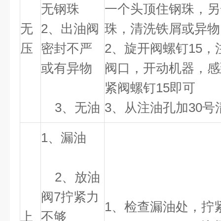
无钢珠
一个头顶住钢珠，另
无
2、出油阀
珠，清洗铁屑或异物
压
密封不严
2、旋开阀螺钉15
或有异物
阀口，开动机器，感
紧阀螺钉15即可
3、无油
3、从注油孔加30号
1、漏油
2、放油
阀7拧紧力
1、检查漏油处，拧
上
不够