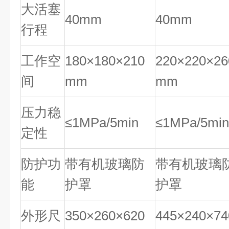
大活塞
40mm
40mm
行程
工作空
180×180×210
220×220×26
间
mm
mm
压力稳
≤1MPa/5min
≤1MPa/5min
定性
防护功
带有机玻璃防
带有机玻璃
能
护罩
护罩
外形尺
350×260×620
445×240×74