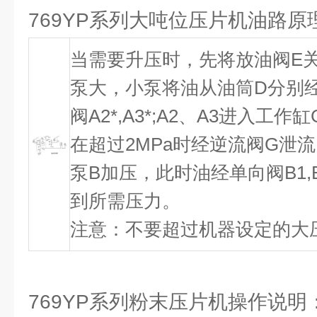
769YP系列大吨位压片机油路原
当需要升压时，先将放油阀E
泵大，小泵将油从油筒D分别经
阀A2*,A3*;A2、A3进入
在超过2MPa时经逆流阀G泄流
泵B加压，此时油经单向阀B1,
到所需压力。
注意：不要超过机器设定的大压力
769YP系列粉末压片机操作说明