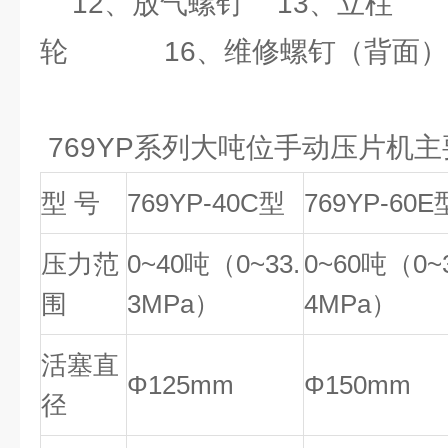
12、放气螺钉 13、立柱 
轮 16、维修螺钉（背面）
769YP系列大吨位手动压片机
型 号
769YP-40C型
769YP-60E
压力范
0~40吨（0~33.
0~60吨（0~
围
3MPa）
4MPa）
活塞直
Φ125mm
Φ150mm
径