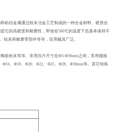
物和粘结金属通过粉末冶金工艺制成的一种合金材料。硬质合
是它的高硬度和耐磨性，即使在500℃的温度下也基本保持不
刀具、钴具和耐磨零部件等等，应用极其广泛。
瓷粉末等等。常用压片尺寸在Φ3-Φ30mm之间，常用规格
5、Φ16、Φ18、Φ20、Φ22、Φ25、Φ28、Φ30mm等。其它特殊