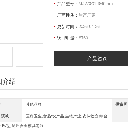
产品型号：
MJWФ31-Ф40mm
厂商性质：
生产厂家
更新时间：
2026-04-26
访 问 量：
8760
产品咨询
细介绍
牌
其他品牌
供货周
用领域
医疗卫生,食品/农产品,生物产业,农林牧渔,综合
MJW型 硬质合金模具定制