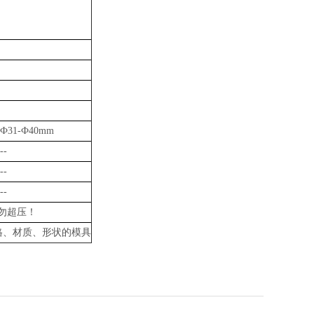
Ф31-Ф40mm
--
--
--
勿超压！
格、材质、形状的模具