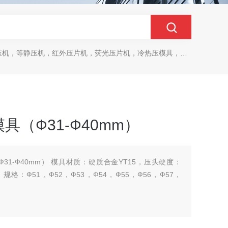
，等静压机，红外压片机，荧光压片机，冷热压模具，马弗炉，干燥箱
（Ф31-Ф40mm）
1-Ф40mm） 模具材质：硬质合金YT15，压头硬度：
，规格：Ф51，Ф52，Ф53，Ф54，Ф55，Ф56，Ф57，