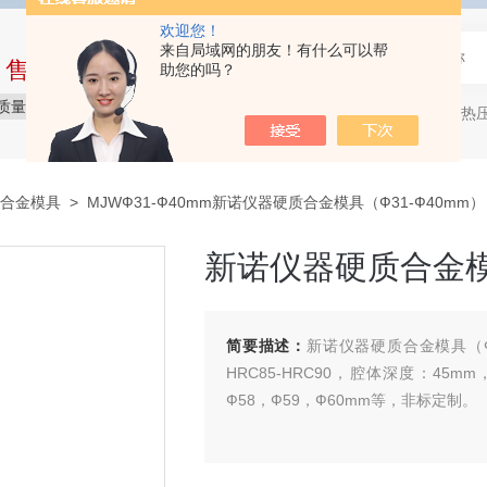
欢迎您！
来自局域网的朋友！有什么可以帮
中售后完整的服务体系
助您的吗？
质量保障
价格实惠
服务贴心
压片机，热压机
热门关键词：
合金模具
> MJWФ31-Ф40mm新诺仪器硬质合金模具（Ф31-Ф40mm）
新诺仪器硬质合金模具
简要描述：
新诺仪器硬质合金模具（Ф3
HRC85-HRC90，腔体深度：45mm
Ф58，Ф59，Ф60mm等，非标定制。