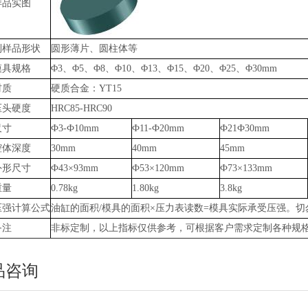
样品实图
制样品形状
圆形薄片、圆柱体等
模具规格
Φ3、Φ5、Φ8、Φ10、Φ13、Φ15、Φ20、Φ25、Φ30mm
材质
硬质合金：YT15
压头硬度
HRC85-HRC90
尺寸
Ф3-Ф10mm
Ф11-Ф20mm
Ф21Ф30mm
腔体深度
30mm
40mm
45mm
外形尺寸
Ф43×93mm
Ф53×120mm
Ф73×133mm
重量
0.78kg
1.80kg
3.8kg
压强计算公式
油缸的面积/模具的面积×压力表读数=模具实际承受压强。切
备注
非标定制，以上指标仅供参考，可根据客户需求定制各种规
品咨询