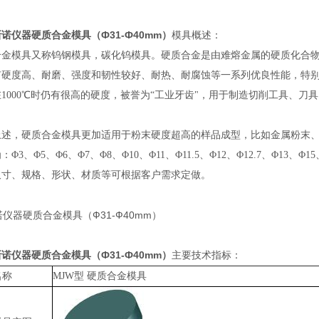
新诺仪器硬质合金模具（Ф31-Ф40mm）
模具概述：
合金模具又称钨钢模具，碳化钨模具。硬质合金是由难熔金属的硬质化合
有硬度高、耐磨、强度和韧性较好、耐热、耐腐蚀等一系列优良性能，特别
1000℃时仍有很高的硬度，被誉为“工业牙齿"，用于制造切削工具、
述，硬质合金模具更加适用于粉末硬度超高的样品成型，比如金属粉末、陶
Φ3、Φ5、Φ6、Φ7、Φ8、Φ10、Φ11、Φ11.5、Φ12、Φ12.7、Φ13、Φ1
尺寸、规格、形状、材质等可根据客户需求定做。
新诺仪器硬质合金模具（Ф31-Ф40mm）
主要技术指标：
名称
MJW型 硬质合金模具