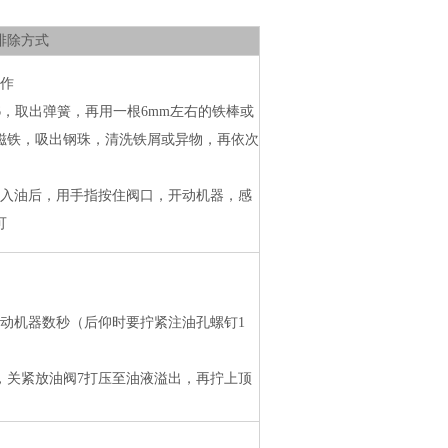
排除方式
操作
6，取出弹簧，再用一根6mm左右的铁棒或
磁铁，吸出钢珠，清洗铁屑或异物，再依次
注入油后，用手指按住阀口，开动机器，感
可
开动机器数秒（后仰时要拧紧注油孔螺钉1
，关紧放油阀7打压至油液溢出，再拧上顶