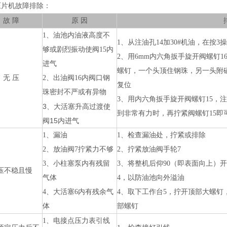
压片机故障排除：
故 障
原 因
1、油池内油液高度不
1、从注油孔14加30#机油，在按3
够或剧烈振动使阀15内
2、用6mm内六角扳手旋开阀螺钉1
进气
螺钉，一个头顶住钢珠，另一头附
无 压
2、出油阀16内阀口钢
复位
珠密封不严或有异物
3、用内六角扳手旋开阀螺钉15，
3、大活塞升高过渡使
到非常有力时，再拧紧阀螺钉15即
阀15内进气
1、漏油
1、检查漏油处，拧紧或排除
2、放油阀7拧紧力不够
2、拧紧放油阀手轮7
3、小柱塞泵内有残留
3、将整机后仰90（即表面向上）
压不稳且慢
气体
4，以防油池向外溢油
4、大活塞6内有残余气
4、取下工作台5，拧开顶部大螺钉
体
部螺钉
1、电接点压力表引线