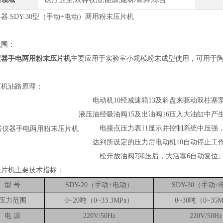
器 SDY-30型（手动+电动）两用粉末压片机
范围：
仪器手电两用粉末压片机
主要应用于实验室小规模粉末成型使用，可用于
压机油路原理：
电动机10经减速箱13及斜盘来驱动双柱塞
液压油经吸油阀15及出油阀16压入大油缸中产
电接点压力表11显示并控制系统中压强
达到所设定的压力后电动机10自动停止工
松开放油阀7卸压后，大活塞6自动复位
压片机主要技术指标：
型 号
SDY-20（手动+电动）
SDY-30（手动
压力范围
0~20吨（0~33.3MPa）
0~30吨（0~35
电 源
220V/50Hz
220V/50Hz