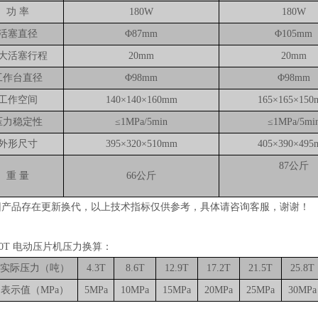
功 率
180W
180W
活塞直径
Φ87mm
Φ105mm
大活塞行程
20mm
20mm
工作台直径
Φ98mm
Φ98mm
工作空间
140×140×160mm
165×165×15
压力稳定性
≤1MPa/5min
≤1MPa/5mi
外形尺寸
395×320×510mm
405×390×49
87公斤
重 量
66公斤
因产品存在更新换代，以上技术指标仅供参考，具体请咨询客服，谢谢！
-30T 电动压片机压力换算：
实际压力（吨）
4.3T
8.6T
12.9T
17.2T
21.5T
25.8T
表示值（MPa）
5MPa
10MPa
15MPa
20MPa
25MPa
30MPa