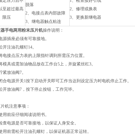
预定压力后不
1、检查接好引线
脱落
以至超过最高
2、修理或换表
2、电接点表内部故障
限压
3、更换新继电器
3、继电器触点粘连
仪器手电两用粉末压片机
操作说明：
）电源插座必须有可靠接地。
松开注油孔螺钉14。
）将电接点压力表的上限指针调到所需压力位置。
将模具或需加油物品放在工作台5上，并旋紧丝杠3。
拧紧放油阀7。
）闭合电源开关1按下启动开关即可工作当达到设定压力时电机停止工作。
）松开放油阀7，按下停止按钮，工作完毕。
压片机注意事项：
）使用前应仔细阅读说明书。
）检查电源是否可靠接地，以保证人身安全。
）使用前需松开注油孔螺钉，以保证机器正常运转。