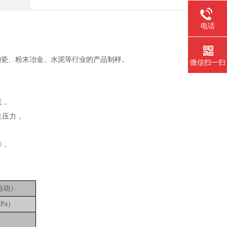
电话
陶瓷、粉末冶金、水泥等行业的产品制样。
微信扫一扫
泵，
生压力，
，
作，
。
+电动）
MPa）