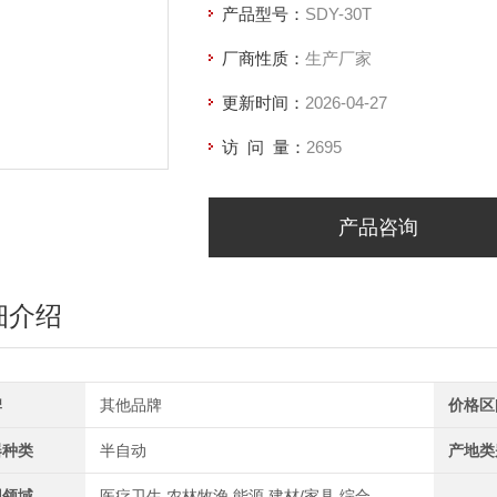
产品型号：
SDY-30T
厂商性质：
生产厂家
更新时间：
2026-04-27
访 问 量：
2695
产品咨询
细介绍
牌
其他品牌
价格区
器种类
半自动
产地类
用领域
医疗卫生,农林牧渔,能源,建材/家具,综合