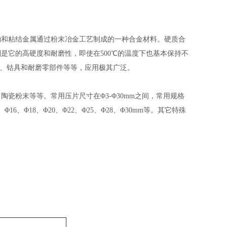
物和粘结金属通过粉末冶金工艺制成的一种合金材料。硬质合
是它的高硬度和耐磨性，即使在500℃的温度下也基本保持不
刀具、钴具和耐磨零部件等等，应用极其广泛。
瓷粉末等等。常用压片尺寸在Φ3-Φ30mm之间，常用规格
5、Φ16、Φ18、Φ20、Φ22、Φ25、Φ28、Φ30mm等。其它特殊