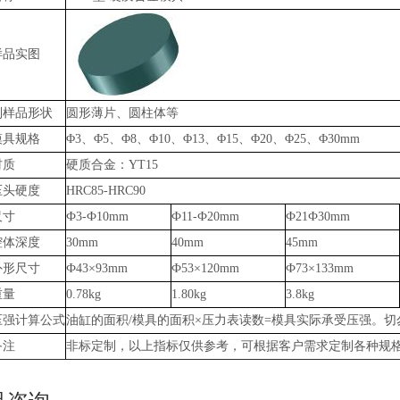
样品实图
制样品形状
圆形薄片、圆柱体等
模具规格
Φ3、Φ5、Φ8、Φ10、Φ13、Φ15、Φ20、Φ25、Φ30mm
材质
硬质合金：YT15
压头硬度
HRC85-HRC90
尺寸
Ф3-Ф10mm
Ф11-Ф20mm
Ф21Ф30mm
腔体深度
30mm
40mm
45mm
外形尺寸
Ф43×93mm
Ф53×120mm
Ф73×133mm
重量
0.78kg
1.80kg
3.8kg
压强计算公式
油缸的面积/模具的面积×压力表读数=模具实际承受压强。切
备注
非标定制，以上指标仅供参考，可根据客户需求定制各种规