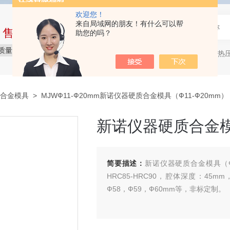
欢迎您！
来自局域网的朋友！有什么可以帮
中售后完整的服务体系
助您的吗？
质量保障
价格实惠
服务贴心
压片机，热压机
热门关键词：
合金模具
> MJWФ11-Ф20mm新诺仪器硬质合金模具（Ф11-Ф20mm）
新诺仪器硬质合金模具
简要描述：
新诺仪器硬质合金模具（Ф1
HRC85-HRC90，腔体深度：45mm
Ф58，Ф59，Ф60mm等，非标定制。