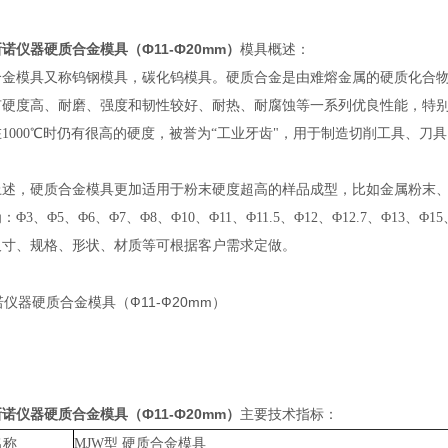
诺仪器硬质合金模具（Ф11-Ф20mm）
模具概述：
合金模具又称钨钢模具，碳化钨模具。硬质合金是由难熔金属的硬质化合
有硬度高、耐磨、强度和韧性较好、耐热、耐腐蚀等一系列优良性能，特别
1000℃时仍有很高的硬度，被誉为“工业牙齿"，用于制造切削工具、
述，硬质合金模具更加适用于粉末硬度超高的样品成型，比如金属粉末、陶
Φ3、Φ5、Φ6、Φ7、Φ8、Φ10、Φ11、Φ11.5、Φ12、Φ12.7、Φ13、Φ1
尺寸、规格、形状、材质等可根据客户需求定做。
诺仪器硬质合金模具（Ф11-Ф20mm）
主要技术指标：
名称
MJW型 硬质合金模具