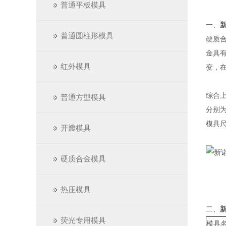
普通平板模具
新
一、
普通圆柱形模具
硬质
金具
红外模具
变，在
综合上
普通方型模具
分别为：
模具
开瓣模具
硬质合金模具
热压模具
新
二、
荧光专用模具
模具