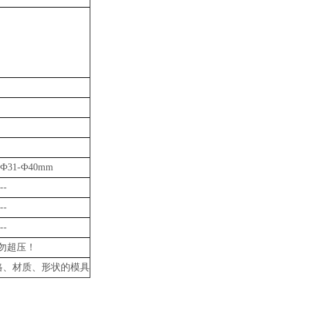
Ф31-Ф40mm
--
--
--
勿超压！
格、材质、形状的模具