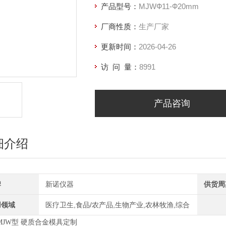
产品型号：
MJWФ11-Ф20mm
厂商性质：
生产厂家
更新时间：
2026-04-26
访 问 量：
8991
产品咨询
细介绍
牌
新诺仪器
供货周
用领域
医疗卫生,食品/农产品,生物产业,农林牧渔,综合
MJW型 硬质合金模具定制