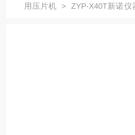
用压片机
> ZYP-X40T新
机40T