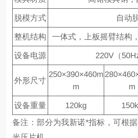
脱模方式
自动
整机结构
一体式，上板摇臂结构
设备电源
220V（50H
250×390×460m
280×460
外形尺寸
m
m
设备重量
120kg
150
备注：部分为我新诺*指标，可根
光压片机。