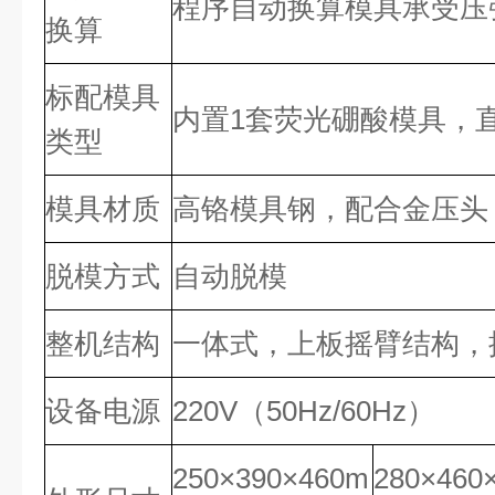
程序自动换算模具承受压
换算
标配模具
内置1套荧光硼酸模具，直
类型
模具材质
高铬模具钢，配合金压头
脱模方式
自动脱模
整机结构
一体式，上板摇臂结构，
设备电源
220V（50Hz/60Hz）
250×390×460m
280×460