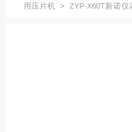
用压片机
> ZYP-X60T新
机自动脱模